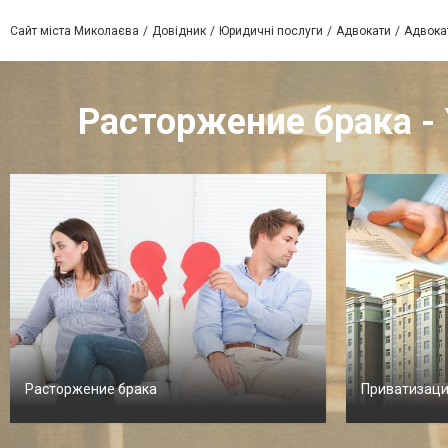
Сайт міста Миколаєва
Довідник
Юридичні послуги
Адвокати
Адвока
Расторжение брака - 
Расторжение брака
Приватизаци