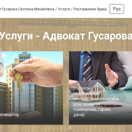
Рус
т Гусарова Світлана Михайлівна
Услуги
Расторжение брака
Услуги - Адвокат Гусаров
Вопросы с
недвижимым
имуществом (квартира,
дом, нежилое
помещение, гараж,
я квартир
дача):