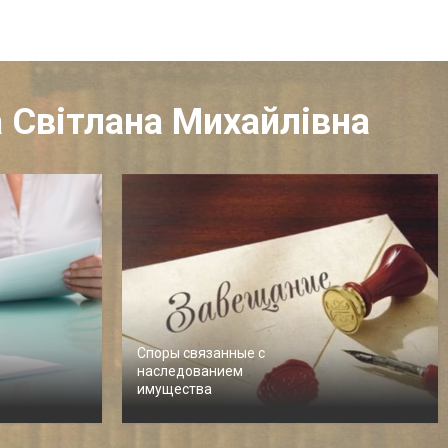
а Світлана Михайлівна
Споры связанные с
наследованием
имущества