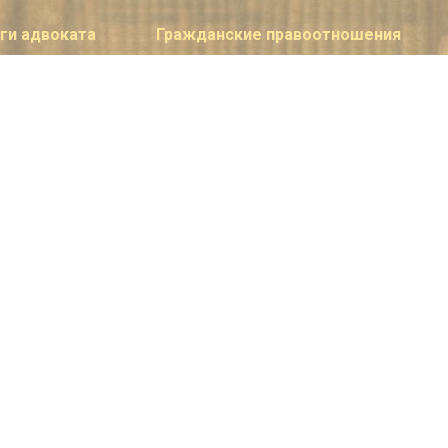
ги адвоката
Гражданские правоотношения