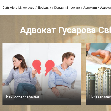
Сайт міста Миколаєва
Довідник
Юридичні послуги
Адвокати
Адвока
Адвокат Гусарова Св
Расторжение брака
Приватизаци