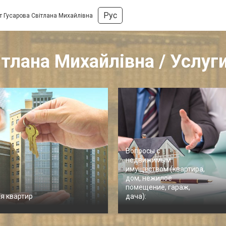
Рус
т Гусарова Світлана Михайлівна
ітлана Михайлівна / Услуг
Вопросы с
недвижимым
имуществом (квартира,
дом, нежилое
помещение, гараж,
я квартир
дача):