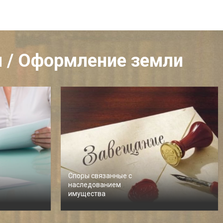
и / Оформление земли
Споры связанные с
наследованием
имущества